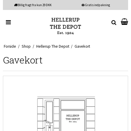
Billig fragt fra kun 29 DKK
Gratis indpakning
Forside
/
Shop
/
Hellerup The Depot
/
Gavekort
Gavekort