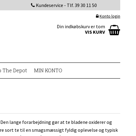
Kundeservice - Tlf. 39 30 11 50
Konto login
Din indkøbskurv er tom
VIS KURV
p The Depot
MIN KONTO
. Den lange forarbejdning gør at te bladene oxiderer og
gøre sort te til en smagsmæssigt fyldig oplevelse og typisk