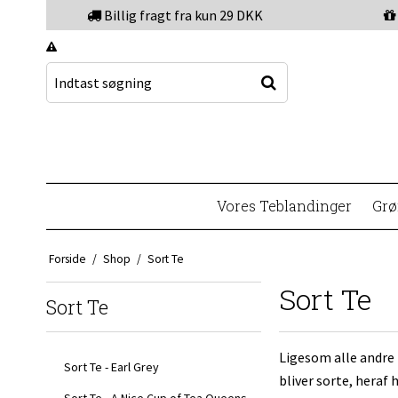
Billig fragt fra kun 29 DKK
Vores Teblandinger
Grø
Forside
/
Shop
/
Sort Te
Sort Te
Sort Te
Ligesom alle andre 
Sort Te - Earl Grey
bliver sorte, heraf
Sort Te - A Nice Cup of Tea Queens