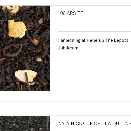
100 ÅRS TE
kopper og kr
I anledning af Hellerup The Depots
Jubilæum
NY A NICE CUP OF TEA QUEEN