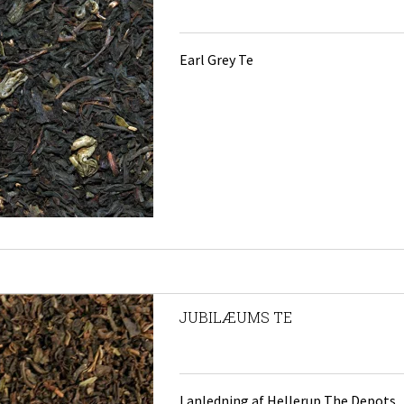
Earl Grey Te
JUBILÆUMS TE
I anledning af Hellerup The Depots