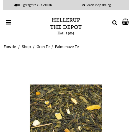
Billig fragt fra kun 29 DKK
Gratis indpakning
Forside
/
Shop
/
Grøn Te
/
Palmehave Te