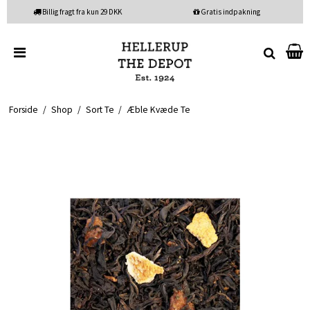
Billig fragt fra kun 29 DKK
Gratis indpakning
Forside
/
Shop
/
Sort Te
/
Æble Kvæde Te